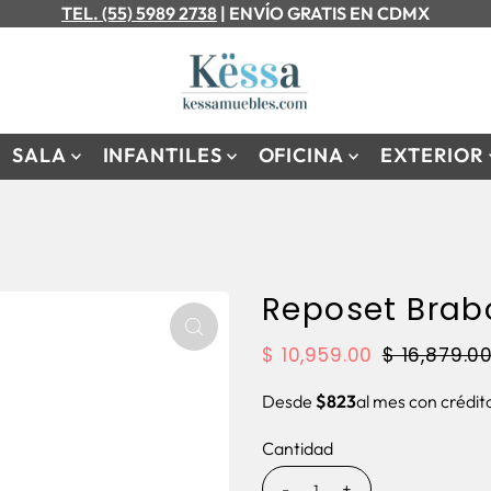
TEL. (55) 5989 2738
| ENVÍO GRATIS EN CDMX
SALA
INFANTILES
OFICINA
EXTERIOR
Reposet Brab
$ 10,959.00
$ 16,879.0
Desde
$823
al mes con crédi
Cantidad
-
+