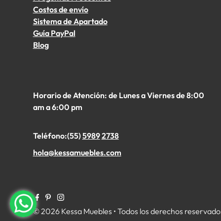
Costos de envío
Sistema de Apartado
Guía PayPal
Blog
Horario de Atención: de Lunes a Viernes de 8:00
am a 6:00 pm
Teléfono:(55)
5989
2738
hola@kessamuebles.com
© 2026 Kessa Muebles
• Todos los derechos reservado
$ 10,959.00
$ 16,879.00
OFERTA