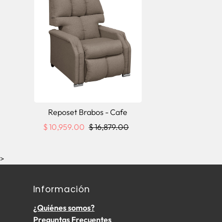
Reposet Brabos - Cafe
$ 10,959.00
$ 16,879.00
>
Información
¿Quiénes somos?
Preguntas Frecuentes